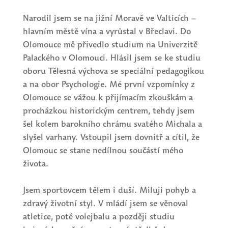
Narodil jsem se na jižní Moravě ve Valticích –
hlavním městě vína a vyrůstal v Břeclavi. Do
Olomouce mě přivedlo studium na Univerzitě
Palackého v Olomouci. Hlásil jsem se ke studiu
oboru Tělesná výchova se speciální pedagogikou
a na obor Psychologie. Mé první vzpomínky z
Olomouce se vážou k přijímacím zkouškám a
procházkou historickým centrem, tehdy jsem
šel kolem barokního chrámu svatého Michala a
slyšel varhany. Vstoupil jsem dovnitř a cítil, že
Olomouc se stane nedílnou součástí mého
života.
Jsem sportovcem tělem i duší. Miluji pohyb a
zdravý životní styl. V mládí jsem se věnoval
atletice, poté volejbalu a později studiu