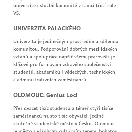
univerzitě i službě komunitě v rámci třetí role
VŠ.
UNIVERZITA PALACKÉHO
Univerzita je jedinečným prostředím a sdílenou
komunitou. Podporování dobrých mezilidských
vztahů a spolupráce napříč všemi pracovišti je
klíčové pro formování zdravého společenství
studentů, akademiků i vědeckých, technických
a administrativních zaměstnanců.
OLOMOUC: Genius Loci
Přes dvacet tisíc studentů a téměř čtyři tisíce
zaměstnanců na sto tisíc obyvatel, jediné
skutečné studentské město v Česku. Olomouc
je město s vášnivým kulturním tepem, bohatou