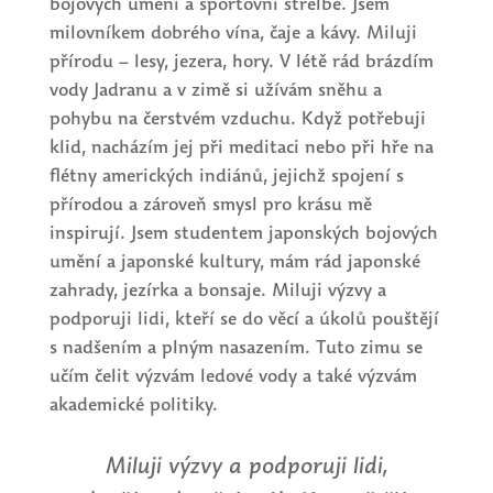
bojových umění a sportovní střelbě. Jsem
milovníkem dobrého vína, čaje a kávy. Miluji
přírodu – lesy, jezera, hory. V létě rád brázdím
vody Jadranu a v zimě si užívám sněhu a
pohybu na čerstvém vzduchu. Když potřebuji
klid, nacházím jej při meditaci nebo při hře na
flétny amerických indiánů, jejichž spojení s
přírodou a zároveň smysl pro krásu mě
inspirují. Jsem studentem japonských bojových
umění a japonské kultury, mám rád japonské
zahrady, jezírka a bonsaje. Miluji výzvy a
podporuji lidi, kteří se do věcí a úkolů pouštějí
s nadšením a plným nasazením. Tuto zimu se
učím čelit výzvám ledové vody a také výzvám
akademické politiky.
Miluji výzvy a podporuji lidi,