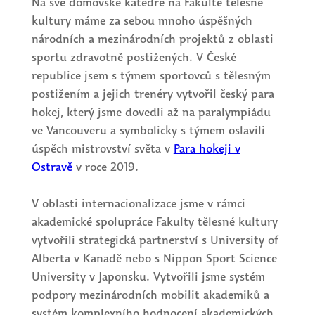
Na své domovské katedře na Fakultě tělesné
kultury máme za sebou mnoho úspěšných
národních a mezinárodních projektů z oblasti
sportu zdravotně postižených. V České
republice jsem s týmem sportovců s tělesným
postižením a jejich trenéry vytvořil český para
hokej, který jsme dovedli až na paralympiádu
ve Vancouveru a symbolicky s týmem oslavili
úspěch mistrovství světa v
Para hokeji v
Ostravě
v roce 2019.
V oblasti internacionalizace jsme v rámci
akademické spolupráce Fakulty tělesné kultury
vytvořili strategická partnerství s University of
Alberta v Kanadě nebo s Nippon Sport Science
University v Japonsku. Vytvořili jsme systém
podpory mezinárodních mobilit akademiků a
systém komplexního hodnocení akademických